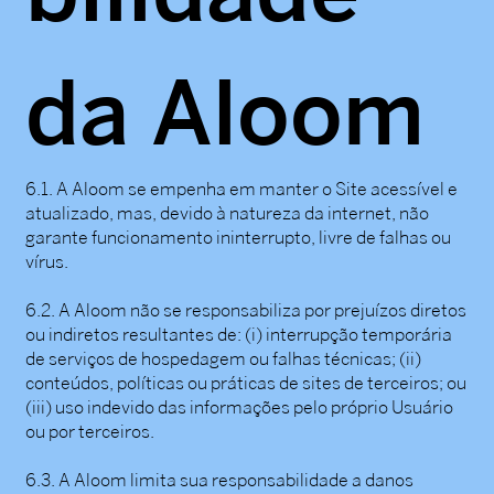
da Aloom
6.1. A Aloom se empenha em manter o Site acessível e
atualizado, mas, devido à natureza da internet, não
garante funcionamento ininterrupto, livre de falhas ou
vírus.
6.2. A Aloom não se responsabiliza por prejuízos diretos
ou indiretos resultantes de: (i) interrupção temporária
de serviços de hospedagem ou falhas técnicas; (ii)
conteúdos, políticas ou práticas de sites de terceiros; ou
(iii) uso indevido das informações pelo próprio Usuário
ou por terceiros.
6.3. A Aloom limita sua responsabilidade a danos