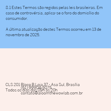
8.1 Estes Termos são regidos pelas leis brasileiras. Em
caso de controvérsia, aplica-se o foro do domicílio do
consumidor.
A última atualização destes Termos ocorreu em 13 de
novembro de 2025.
CLS 201 Bloco B Loja 37 - Asa Sul, Brasília
(61) 99904-5075
Todos os dias das 09h às 20h
contato@aloomthewowlab.com.br