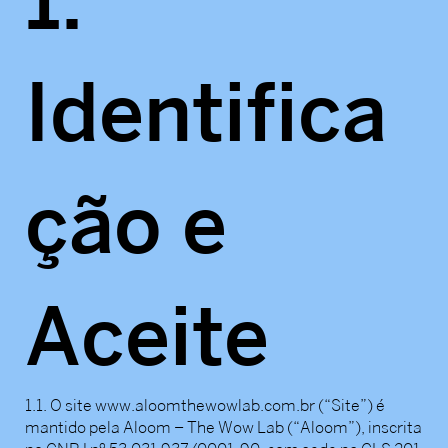
Identifica
ção e
Aceite
1.1. O site
www.aloomthewowlab.com.br
(“Site”) é
mantido pela Aloom – The Wow Lab (“Aloom”), inscrita