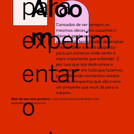
para
Aloo
Cansados de ver sempre as
m
experim
mesmas ideias, nós ousamos ir
além. A gente acredita que o
inesperado tem o poder de ampliar
o nosso olhar e nos transportar
para um universo onde sentir é
mais importante que entender. É
entar
por isso que nos dedicamos a
surpreender em tudo que fazemos,
possibilitando momentos vividos
em boa companhia que são como
um presente que você dá para si
mesmo.
o
Mais do que uma gelateria,
uma marca comprometida em criar
experiências fora da curva